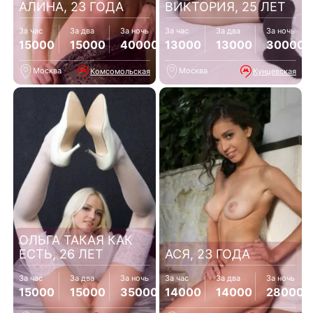
АЛИНА, 23 ГОДА
ВИКТОРИЯ, 25 ЛЕТ
За час
За два
За ночь
За час
За два
За ночь
15000
15000
40000
13000
13000
30000
Москва
Москва
Комсомольская
Кунцевская
ОЛЬГА ТАКАЯ КАК
ЕСТЬ, 26 ЛЕТ
АСЯ, 23 ГОДА
За час
За два
За ночь
За час
За два
За ночь
15000
15000
35000
14000
14000
28000