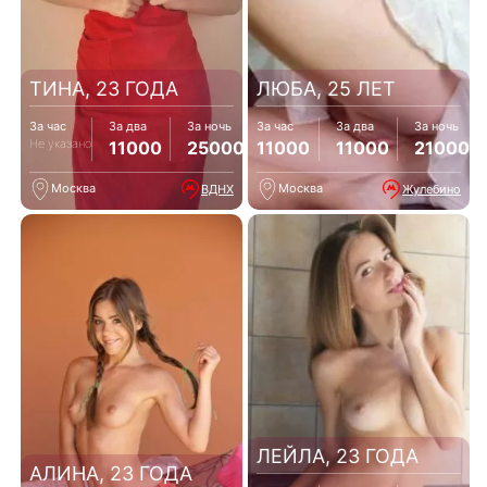
ТИНА, 23 ГОДА
ЛЮБА, 25 ЛЕТ
За час
За два
За ночь
За час
За два
За ночь
Не указано
11000
25000
11000
11000
21000
Москва
Москва
ВДНХ
Жулебино
ЛЕЙЛА, 23 ГОДА
АЛИНА, 23 ГОДА