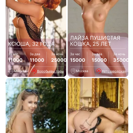
ЛАЙЗА ПУШИСТАЯ
КСЮША, 32 ГОДА
КОШКА, 25 ЛЕТ
За час
За два
За ночь
За час
За два
За ночь
11000
11000
25000
15000
15000
35000
Москва
Москва
Воробьевы горы
Автозаводская