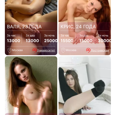
ВАЛЯ, 23 ГОДА
КРИС, 24 ГОДА
За час
За два
За ночь
За час
За два
За ночь
13000
13000
25000
15500
15000
30000
Москва
Москва
Университет
Достоевская