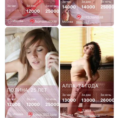
За час
За два
За ночь
За час
За два
За ночь
14000
14000
25000
Не указано
12000
25000
Волгоградский
Москва
Академическая
Москва
проспект
АЛЛА, 24 ГОДА
ПОЛИНА, 25 ЛЕТ
За час
За два
За ночь
За час
За два
За ночь
13000
13000
26000
12000
12000
25000
Улица
Москва
Улица 1905 года
Москва
Дмитриевского