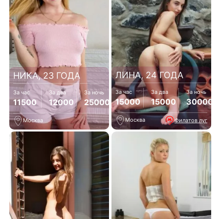
ЛИНА, 24 ГОДА
НИКА, 23 ГОДА
За час
За два
За ночь
За час
За два
За ночь
15000
15000
30000
11500
12000
25000
Москва
Филатов луг
Москва