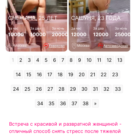
СНЕЖАНА, 25 ЛЕТ
САШУНЯ, 23 ГОДА
За час
За два
За ночь
За час
За два
За ночь
10000
10000
20000
12000
12000
25000
Москва
Москва
Говорово
Автозаводская
1
2
3
4
5
6
7
8
9
10
11
12
13
14
15
16
17
18
19
20
21
22
23
24
25
26
27
28
29
30
31
32
33
34
35
36
37
38
»
Встреча с красивой и развратной женщиной -
отличный способ снять стресс после тяжелой