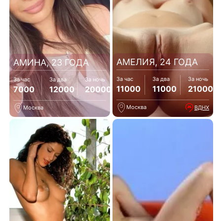
АМЕЛИЯ, 24 ГОДА
АМИНА, 23 ГОДА
За час
За два
За ночь
За час
За два
За ночь
11000
11000
21000
7000
12000
20000
Москва
ВДНХ
Москва