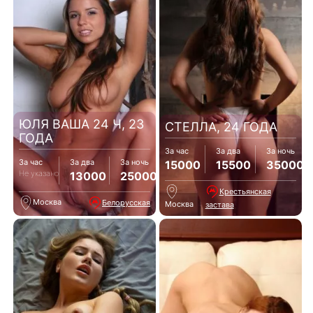
ЮЛЯ ВАША 24 Ч, 23
СТЕЛЛА, 24 ГОДА
ГОДА
За час
За два
За ночь
За час
За два
За ночь
15000
15500
35000
Не указано
13000
25000
Крестьянская
Москва
Белорусская
Москва
застава