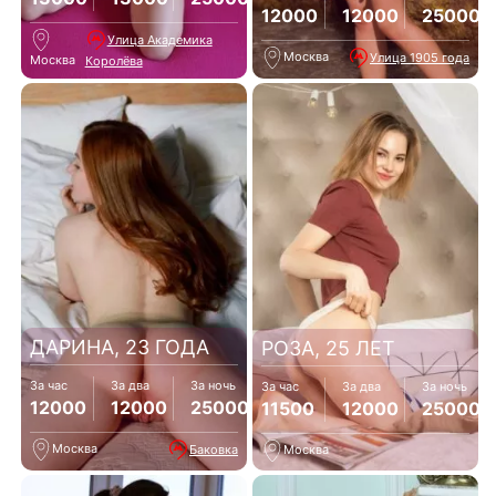
12000
12000
25000
Улица Академика
Москва
Улица 1905 года
Москва
Королёва
ДАРИНА, 23 ГОДА
РОЗА, 25 ЛЕТ
За час
За два
За ночь
За час
За два
За ночь
12000
12000
25000
11500
12000
25000
Москва
Баковка
Москва