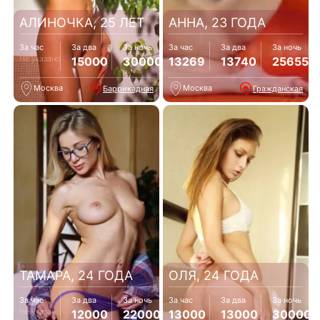
АЛИНОЧКА, 25 ЛЕТ
АННА, 23 ГОДА
За час
За два
За ночь
За час
За два
За ночь
Не указано
15000
30000
13269
13740
25655
Москва
Москва
Баррикадная
Гражданская
ТАМАРА, 24 ГОДА
ОЛЯ, 24 ГОДА
За час
За два
За ночь
За час
За два
За ночь
Не указано
12000
22000
13000
13000
30000