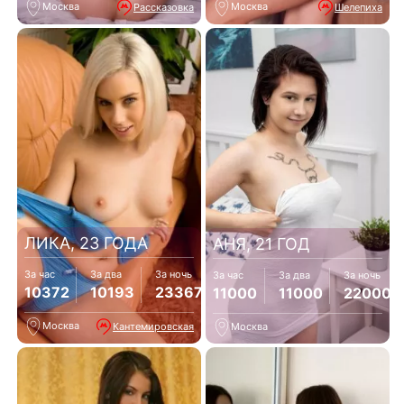
Москва
Москва
Рассказовка
Шелепиха
ЛИКА, 23 ГОДА
АНЯ, 21 ГОД
За час
За два
За ночь
За час
За два
За ночь
10372
10193
23367
11000
11000
22000
Москва
Кантемировская
Москва