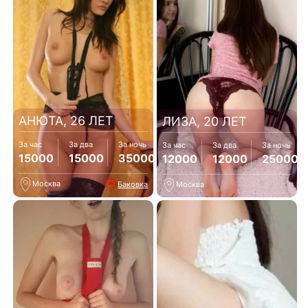
АНЮТА, 26 ЛЕТ
ЛИЗА, 20 ЛЕТ
За час
За два
За ночь
За час
За два
За ночь
15000
15000
35000
12000
12000
25000
Москва
Баковка
Москва