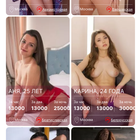
Москва
Москва
Авиамоторная
Варшавская
АНЯ, 25 ЛЕТ
КАРИНА, 24 ГОДА
За час
За два
За ночь
За час
За два
За ночь
13000
13000
25000
13000
13000
30000
Москва
Москва
Братиславская
Белорусская