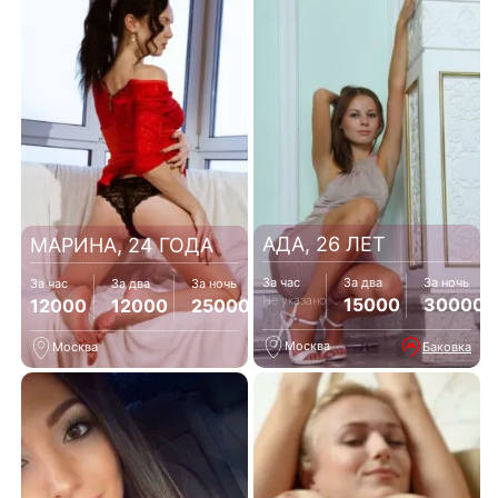
АДА, 26 ЛЕТ
МАРИНА, 24 ГОДА
За час
За два
За ночь
За час
За два
За ночь
Не указано
15000
30000
12000
12000
25000
Москва
Баковка
Москва