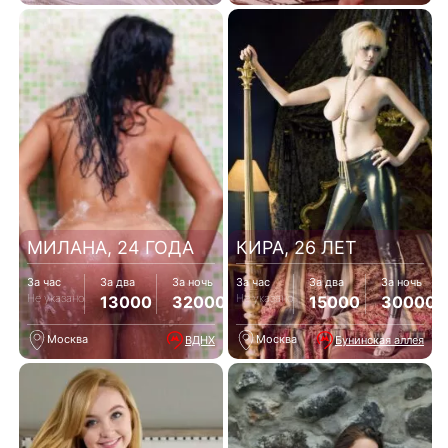
МИЛАНА, 24 ГОДА
КИРА, 26 ЛЕТ
За час
За два
За ночь
За час
За два
За ночь
Не указано
Не указано
13000
32000
15000
30000
Москва
Москва
ВДНХ
Бунинская аллея