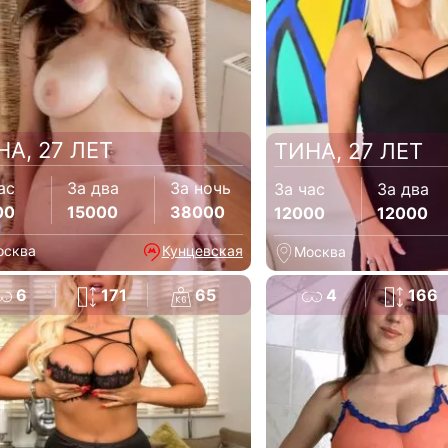
НА, 27 ЛЕТ
ТИНА, 27 ЛЕТ
ас
За два
За ночь
За час
За два
00
15000
38000
12000
12000
осква
Кунцевская
Москва
6
171
65
4
166