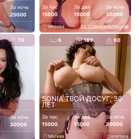
За час
За два
За ночь
За ночь
15000
15000
30000
25000
Москва
Ул. Старокачаловская
70
6
169
60
SONIA ТВОЙ ДОСУГ, 30
ЛЕТ
За час
За два
За ночь
За ночь
15000
15000
30000
30000
Москва
Шелепиха