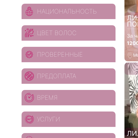
НАЦИОНАЛЬНОСТЬ
ЛИ
ПО
ЦВЕТ ВОЛОС
За ч
120
ПРОВЕРЕННЫЕ
М
ПРЕДОПЛАТА
ВРЕМЯ
УСЛУГИ
ЛИ