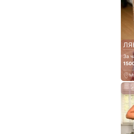
ЛЯ
За ч
150
М