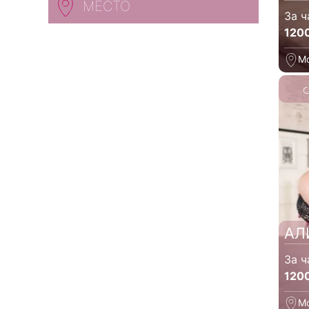
МЕСТО
За ч
120
М
АЛ
За ч
120
М