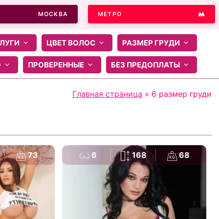
МОСКВА
МЕТРО
ЛУГИ
ЦВЕТ ВОЛОС
РАЗМЕР ГРУДИ
О
ПРОВЕРЕННЫЕ
БЕЗ ПРЕДОПЛАТЫ
Главная страница
»
6 размер груди
73
6
168
68