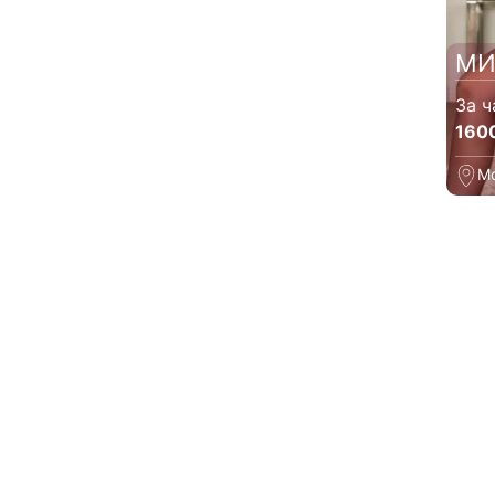
МИ
За ч
160
М