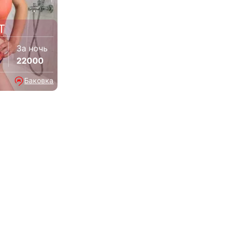
Т
За ночь
22000
Баковка