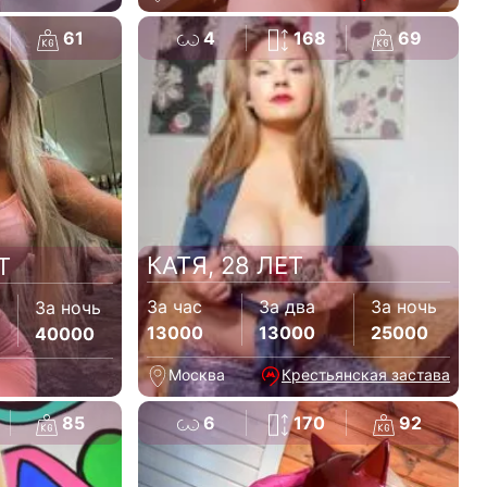
61
4
168
69
КАТЯ, 28 ЛЕТ
Т
За час
За два
За ночь
За ночь
13000
13000
25000
40000
Москва
Крестьянская застава
85
6
170
92