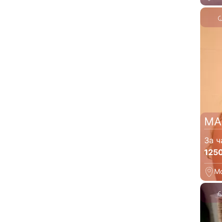
МА
За ч
125
М