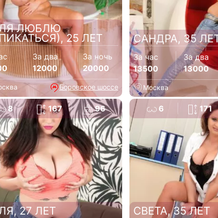
ЛЯ ЛЮБЛЮ
ПИКАТЬСЯ), 25 ЛЕТ
САНДРА, 35 ЛЕ
ас
За два
За ночь
За час
За два
00
12000
20000
13500
13000
осква
Боровское шоссе
Москва
8
167
96
6
171
ЛЯ, 27 ЛЕТ
СВЕТА, 35 ЛЕТ