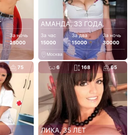
Т
АМАНДА, 33 ГОДА
За ночь
За час
За два
За ночь
25000
15000
15000
30000
Москва
75
6
168
65
ЛИКА, 35 ЛЕТ