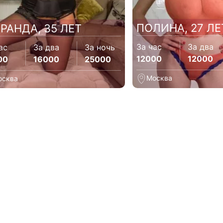
ПОЛИНА, 27 ЛЕ
РАНДА, 35 ЛЕТ
За час
За два
ас
За два
За ночь
12000
12000
00
16000
25000
Москва
осква