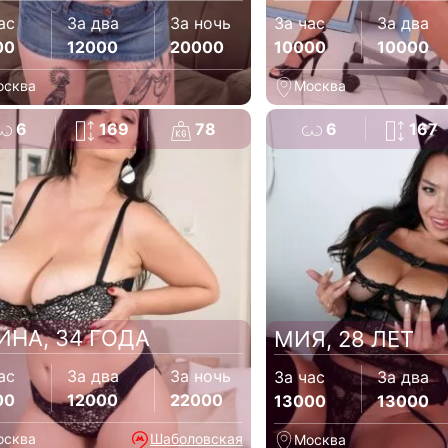
ас
За два
За ночь
За час
За два
00
12000
20000
10000
10000
осква
Москва
6
169
78
6
167
ИНА, 34 ГОДА
МИЯ, 28 ЛЕТ
ас
За два
За ночь
За час
За два
00
12000
22000
13000
13000
осква
Шаболовская
Москва