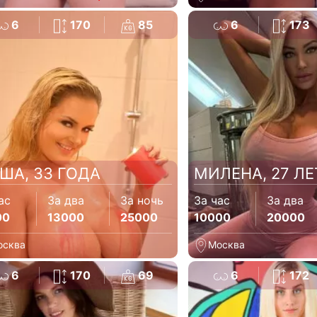
6
170
85
6
173
ША, 33 ГОДА
МИЛЕНА, 27 ЛЕ
ас
За два
За ночь
За час
За два
00
13000
25000
10000
20000
осква
Москва
6
170
69
6
172