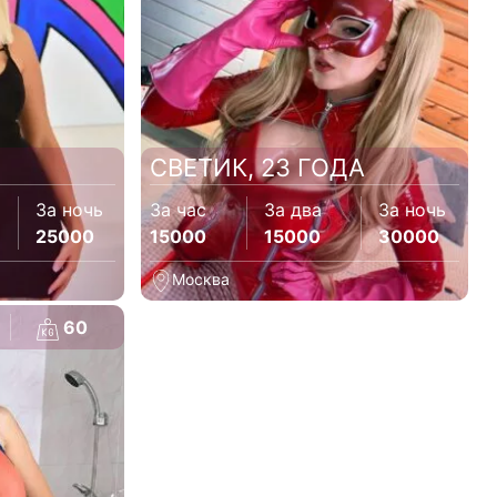
СВЕТИК, 23 ГОДА
За ночь
За час
За два
За ночь
25000
15000
15000
30000
Москва
60