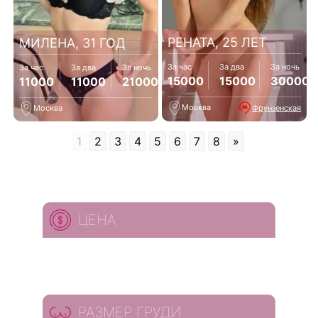
РЕНАТА, 25 ЛЕТ
МИЛЕНА, 31 ГОД
За час
За два
За ночь
За час
За два
За ночь
15000
15000
30000
11000
11000
21000
Москва
Фрунзенская
Москва
1
2
3
4
5
6
7
8
»
ЦЕНА
РАЗМЕР ГРУДИ