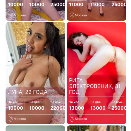
10000
10000
25000
11000
11000
25000
Москва
Москва
РИТА
ЭЛЕКТРОВЕНИК, 31
ЛУНА, 22 ГОДА
ГОД
За час
За два
За ночь
За час
За два
За ночь
10000
10000
22000
13000
13000
25000
Москва
Москва