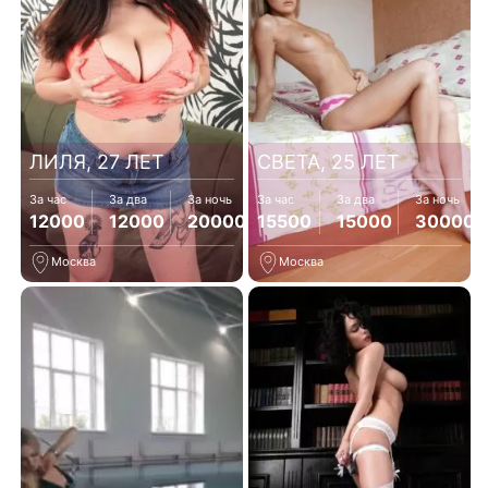
ЛИЛЯ, 27 ЛЕТ
СВЕТА, 25 ЛЕТ
За час
За два
За ночь
За час
За два
За ночь
12000
12000
20000
15500
15000
30000
Москва
Москва