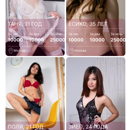
ТАНЯ, 31 ГОД
ЕСИКО, 35 ЛЕТ
За час
За два
За ночь
За час
За два
За ночь
10000
10000
25000
10000
10000
25000
Москва
Москва
ПОЛЯ, 21 ГОД
ЗИЕП, 24 ГОДА