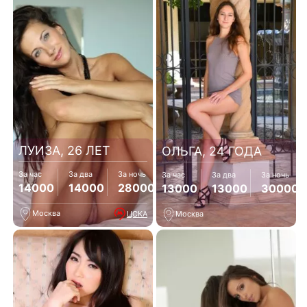
ЛУИЗА, 26 ЛЕТ
ОЛЬГА, 24 ГОДА
За час
За два
За ночь
За час
За два
За ночь
14000
14000
28000
13000
13000
30000
Москва
ЦСКА
Москва