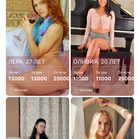
ЛЕРА, 27 ЛЕТ
ОЛИВИЯ, 20 ЛЕТ
За час
За два
За ночь
За час
За два
За ночь
13000
13000
25000
11000
11000
25000
Москва
Москва