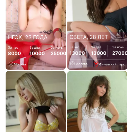
СВЕТА, 28 ЛЕТ
НГОК, 23 ГОДА
За час
За два
За ночь
За час
За два
За ночь
13000
13000
27000
8000
10000
25000
Москва
Филевский парк
Москва