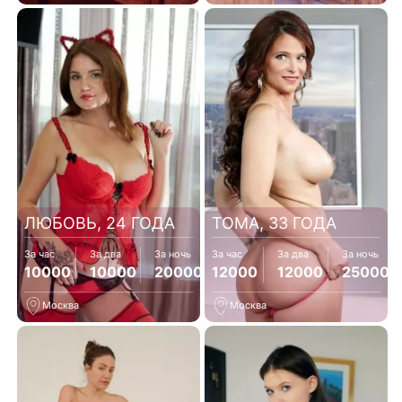
ЛЮБОВЬ, 24 ГОДА
ТОМА, 33 ГОДА
За час
За два
За ночь
За час
За два
За ночь
10000
10000
20000
12000
12000
25000
Москва
Москва