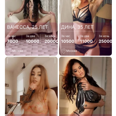
ВАНЕССА, 25 ЛЕТ
ДИНА, 35 ЛЕТ
За час
За два
За ночь
За час
За два
За ночь
7000
10000
20000
10500
11000
25000
Москва
Москва