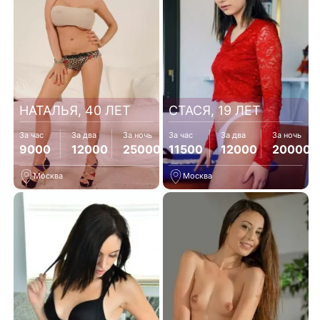
НАТАЛЬЯ, 40 ЛЕТ
СТАСЯ, 19 ЛЕТ
За час
За два
За ночь
За час
За два
За ночь
9000
12000
25000
11500
12000
20000
Москва
Москва