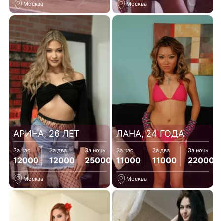
Москва
Москва
АРИНА, 26 ЛЕТ
ЛАНА, 24 ГОДА
За час
За два
За ночь
За час
За два
За ночь
12000
12000
25000
11000
11000
22000
Москва
Москва