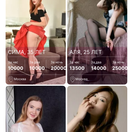
СИМА, 35 ЛЕТ
АЛЯ, 25 ЛЕТ
За час
За два
За ночь
За час
За два
За ночь
10000
10000
20000
13500
14000
25000
Москва
Москва