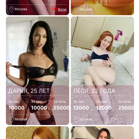
Москва
Фили
Москва
ДАРЬЯ, 25 ЛЕТ
ЛЕСЯ, 22 ГОДА
За час
За два
За ночь
За час
За два
За ночь
10000
10000
25000
12000
12000
25000
Москва
Москва