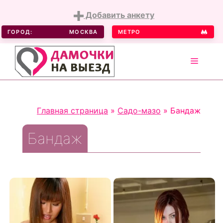
Добавить анкету
ГОРОД:
МОСКВА
МЕТРО
MENU
Skip
to
Главная страница
»
Садо-мазо
»
Бандаж
content
Бандаж