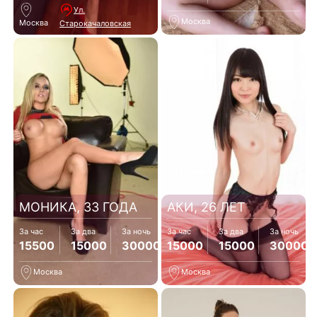
Ул.
Москва
Москва
Старокачаловская
МОНИКА, 33 ГОДА
АКИ, 26 ЛЕТ
За час
За два
За ночь
За час
За два
За ночь
15500
15000
30000
15000
15000
30000
Москва
Москва