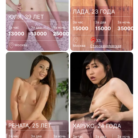
ЛАДА, 23 ГОДА
ЮЛЯ, 39 ЛЕТ
За час
За два
За ночь
15000
15000
35000
За час
За два
За ночь
13000
13000
25000
Ул.
Москва
Москва
Старокачаловская
РЕНАТА, 25 ЛЕТ
ХАРУКО, 24 ГОДА
За час
За два
За ночь
За час
За два
За ночь