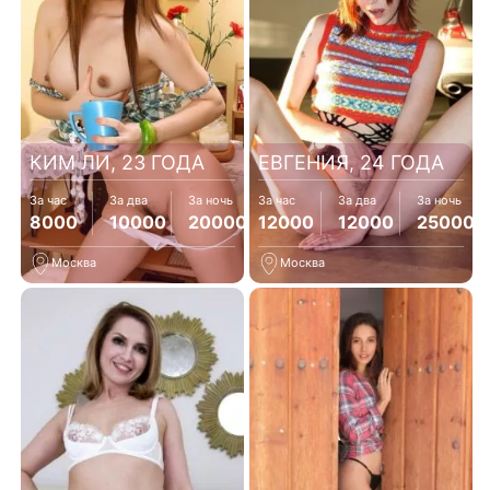
КИМ ЛИ, 23 ГОДА
ЕВГЕНИЯ, 24 ГОДА
За час
За два
За ночь
За час
За два
За ночь
8000
10000
20000
12000
12000
25000
Москва
Москва