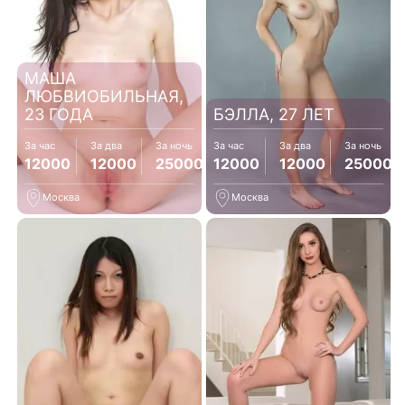
МАША
ЛЮБВИОБИЛЬНАЯ,
23 ГОДА
БЭЛЛА, 27 ЛЕТ
За час
За два
За ночь
За час
За два
За ночь
12000
12000
25000
12000
12000
25000
Москва
Москва