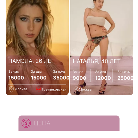
ПАМЭЛА, 26 ЛЕТ
НАТАЛЬЯ, 40 ЛЕТ
За час
За два
За ночь
За час
За два
За ночь
15000
15000
35000
9000
12000
25000
Москва
Третьяковская
Москва
ЦЕНА