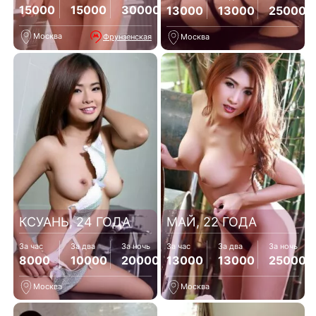
15000
15000
30000
13000
13000
25000
Москва
Фрунзенская
Москва
КСУАНЬ, 24 ГОДА
МАЙ, 22 ГОДА
За час
За два
За ночь
За час
За два
За ночь
8000
10000
20000
13000
13000
25000
Москва
Москва