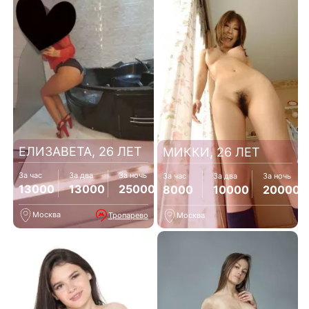
ЕЛИЗАВЕТА, 26 ЛЕТ
МИККИ, 26 ЛЕТ
За час
За два
За ночь
За час
За два
За ночь
13000
13000
25000
8000
10000
20000
Москва
Тропарево
Москва