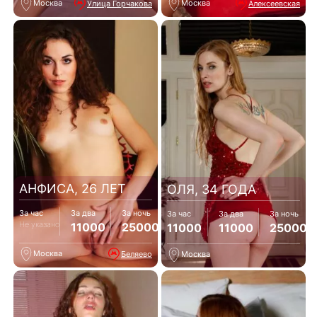
Москва
Москва
Улица Горчакова
Алексеевская
АНФИСА, 26 ЛЕТ
ОЛЯ, 34 ГОДА
За час
За два
За ночь
За час
За два
За ночь
Не указано
11000
25000
11000
11000
25000
Москва
Беляево
Москва