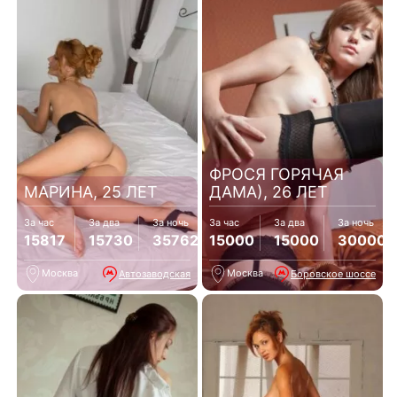
ФРОСЯ ГОРЯЧАЯ
МАРИНА, 25 ЛЕТ
ДАМА), 26 ЛЕТ
За час
За два
За ночь
За час
За два
За ночь
15817
15730
35762
15000
15000
30000
Москва
Москва
Автозаводская
Боровское шоссе