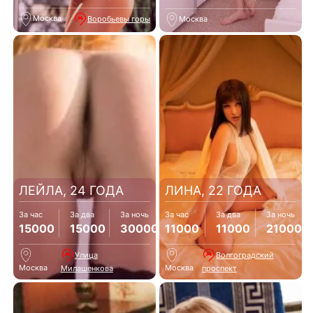
Москва
Воробьевы горы
Москва
ЛЕЙЛА, 24 ГОДА
ЛИНА, 22 ГОДА
За час
За два
За ночь
За час
За два
За ночь
15000
15000
30000
11000
11000
21000
Улица
Волгоградский
Москва
Москва
Милашенкова
проспект