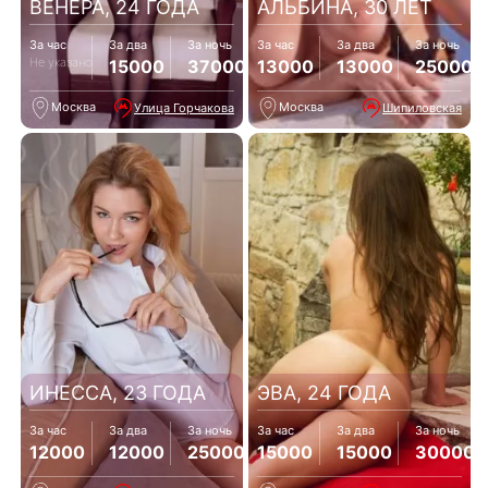
ВЕНЕРА, 24 ГОДА
АЛЬБИНА, 30 ЛЕТ
За час
За два
За ночь
За час
За два
За ночь
Не указано
15000
37000
13000
13000
25000
Москва
Москва
Улица Горчакова
Шипиловская
ИНЕССА, 23 ГОДА
ЭВА, 24 ГОДА
За час
За два
За ночь
За час
За два
За ночь
12000
12000
25000
15000
15000
30000