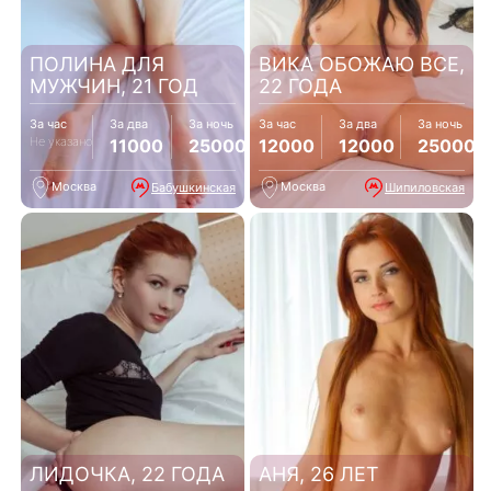
ПОЛИНА ДЛЯ
ВИКА ОБОЖАЮ ВСЕ,
МУЖЧИН, 21 ГОД
22 ГОДА
За час
За два
За ночь
За час
За два
За ночь
Не указано
11000
25000
12000
12000
25000
Москва
Москва
Бабушкинская
Шипиловская
ЛИДОЧКА, 22 ГОДА
АНЯ, 26 ЛЕТ