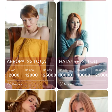
АВРОРА, 23 ГОДА
НАТАЛЬЯ, 21 ГОД
За час
За два
За ночь
За час
За два
За ночь
12000
12000
25000
10000
10000
25000
Москва
Москва