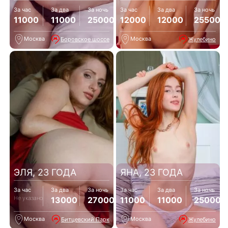
За час
За два
За ночь
За час
За два
За ночь
11000
11000
25000
12000
12000
25500
Москва
Москва
Боровское шоссе
Жулебино
ЭЛЯ, 23 ГОДА
ЯНА, 23 ГОДА
За час
За два
За ночь
За час
За два
За ночь
Не указано
13000
27000
11000
11000
25000
Москва
Москва
Битцевский Парк
Жулебино