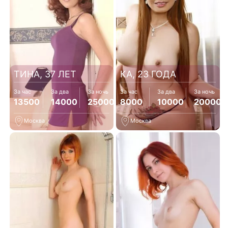
ТИНА, 37 ЛЕТ
КА, 23 ГОДА
За час
За два
За ночь
За час
За два
За ночь
13500
14000
25000
8000
10000
20000
Москва
Москва