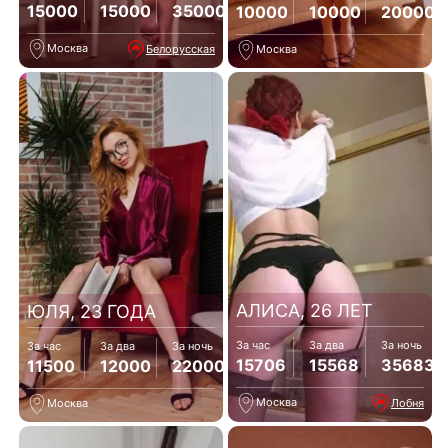
15000
15000
35000
10000
10000
20000
Москва
Белорусская
Москва
АЛИСА, 26 ЛЕТ
ЮЛЯ, 23 ГОДА
За час
За два
За ночь
За час
За два
За ночь
15706
15568
35683
11500
12000
22000
Москва
Лобня
Москва