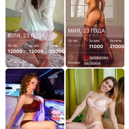
МИЯ, 23 ГОДА
ЮЛЯ, 23 ГОДА
За час
За два
За ночь
Не указано
11000
21000
За час
За два
За ночь
12000
12000
25000
Библиотека
Москва
Москва
им.Ленина