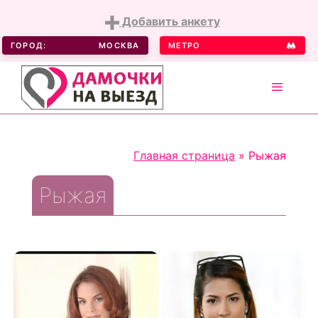
Добавить анкету
ГОРОД:
МОСКВА
МЕТРО
MENU
Skip
to
Главная страница
»
Рыжая
content
Рыжая