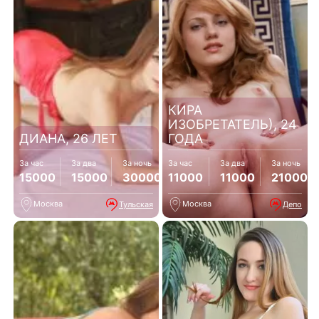
КИРА
ИЗОБРЕТАТЕЛЬ), 24
ДИАНА, 26 ЛЕТ
ГОДА
За час
За два
За ночь
За час
За два
За ночь
15000
15000
30000
11000
11000
21000
Москва
Москва
Тульская
Депо