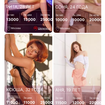
РИТА, 28 ЛЕТ
СОНЯ, 24 ГОДА
За час
За два
За ночь
За час
За два
За ночь
13000
13000
25000
10000
10000
20000
Москва
Шелепиха
Москва
КСЮША, 32 ГОДА
АНЯ, 19 ЛЕТ
За час
За два
За ночь
За час
За два
За ночь
11000
11000
25000
11500
12000
22000