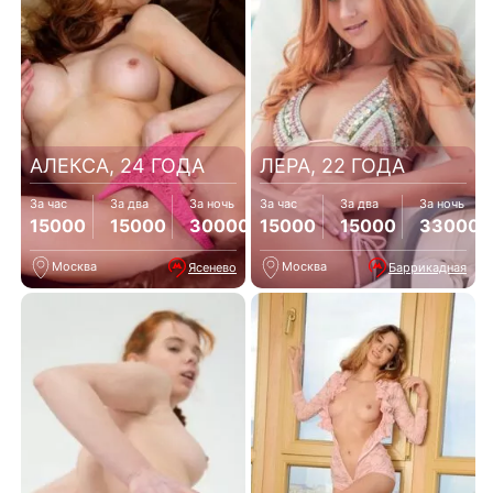
АЛЕКСА, 24 ГОДА
ЛЕРА, 22 ГОДА
За час
За два
За ночь
За час
За два
За ночь
15000
15000
30000
15000
15000
33000
Москва
Москва
Ясенево
Баррикадная