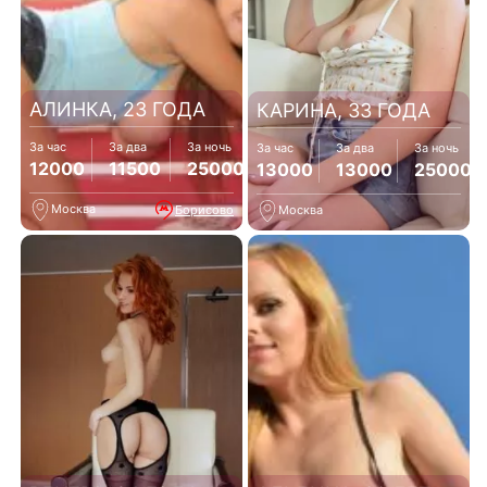
АЛИНКА, 23 ГОДА
КАРИНА, 33 ГОДА
За час
За два
За ночь
За час
За два
За ночь
12000
11500
25000
13000
13000
25000
Москва
Борисово
Москва