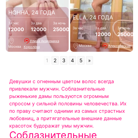
НОННА, 24 ГОДА
ELLA, 24 ГОДА
За час
За два
За ночь
За час
За два
За ночь
12000
12000
25000
Не указано
12000
25000
Улица Академика
Москва
Алексеевская
Москва
Королёва
1
2
3
4
5
»
Девушки с огненным цветом волос всегда
привлекали мужчин. Соблазнительные
рыженькие дамы пользуются огромным
спросом у сильной половины человечества. Их
по праву считают одними из самых страстных
любовниц, а притягательные внешние данные
красоток будоражат умы мужчин.
Соблазнительные