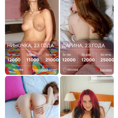
НИНОЧКА, 23 ГОДА
ДАРИНА, 23 ГОДА
За час
За два
За ночь
За час
За два
За ночь
12000
11000
21000
12000
12000
25000
Москва
Москва
Бунинская аллея
Баковка