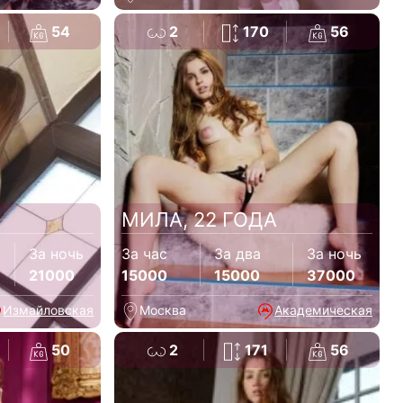
54
2
170
56
МИЛА, 22 ГОДА
За ночь
За час
За два
За ночь
21000
15000
15000
37000
Измайловская
Москва
Академическая
50
2
171
56