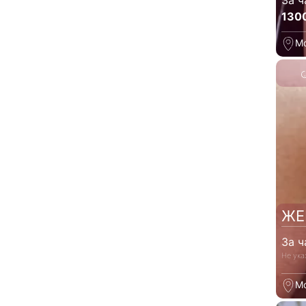
За ч
130
М
ЖЕ
За ч
Не ука
М