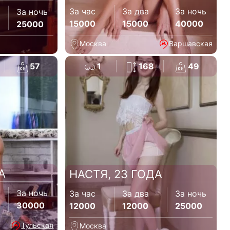
За час
За два
За ночь
За ночь
15000
15000
40000
25000
Москва
Варшавская
57
1
168
49
А
НАСТЯ, 23 ГОДА
За ночь
За час
За два
За ночь
30000
12000
12000
25000
Тульская
Москва