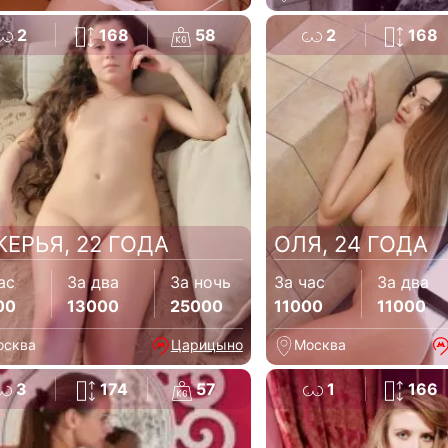
2
168
58
2
168
КЕРЬЯ, 22 ГОДА
ОЛЯ, 24 ГОДА
ас
За два
За ночь
За час
За два
00
13000
25000
11000
11000
осква
Царицыно
Москва
3
174
57
1
166