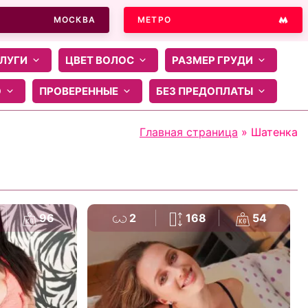
МОСКВА
МЕТРО
ЛУГИ
ЦВЕТ ВОЛОС
РАЗМЕР ГРУДИ
О
ПРОВЕРЕННЫЕ
БЕЗ ПРЕДОПЛАТЫ
Главная страница
»
Шатенка
96
2
168
54