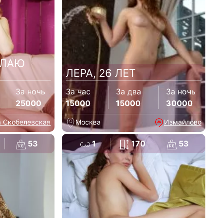
ЕЛАЮ
ЛЕРА, 26 ЛЕТ
За ночь
За час
За два
За ночь
25000
15000
15000
30000
а Скобелевская
Москва
Измайлово
53
1
170
53