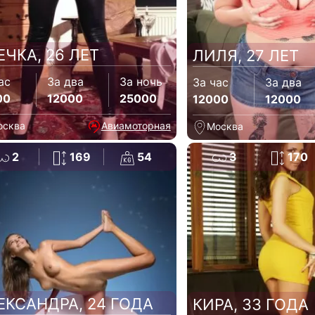
ЕЧКА, 26 ЛЕТ
ЛИЛЯ, 27 ЛЕТ
ас
За два
За ночь
За час
За два
00
12000
25000
12000
12000
осква
Авиамоторная
Москва
2
169
54
3
170
ЕКСАНДРА, 24 ГОДА
КИРА, 33 ГОДА