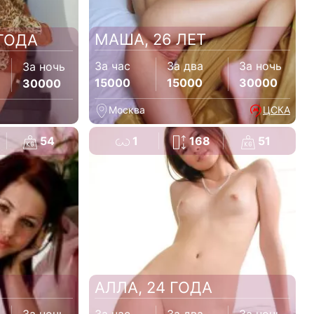
МАША, 26 ЛЕТ
 ГОДА
За час
За два
За ночь
За ночь
15000
15000
30000
30000
Москва
ЦСКА
54
1
168
51
АЛЛА, 24 ГОДА