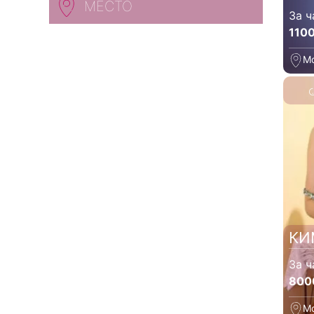
МЕСТО
За ч
110
М
КИ
За ч
800
М