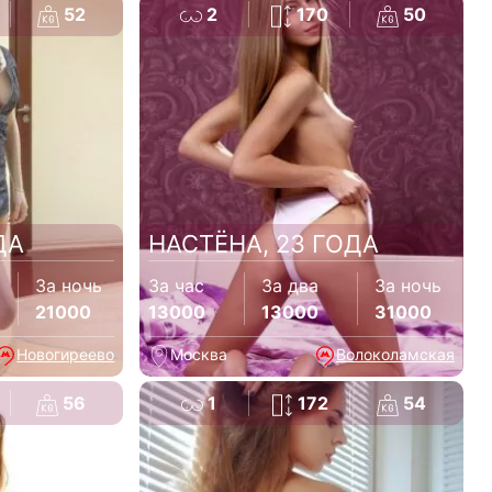
52
2
170
50
ДА
НАСТЁНА, 23 ГОДА
За ночь
За час
За два
За ночь
21000
13000
13000
31000
Новогиреево
Москва
Волоколамская
56
1
172
54