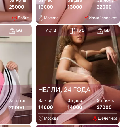
За ночь
За час
За два
За ночь
25000
13000
13000
22000
Лобня
Москва
Измайловская
56
2
170
56
НЕЛЛИ, 24 ГОДА
За час
За два
За ночь
За ночь
14000
14000
27000
25000
Москва
Шелепиха