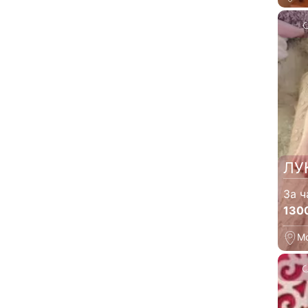
ЛУ
За ч
130
М