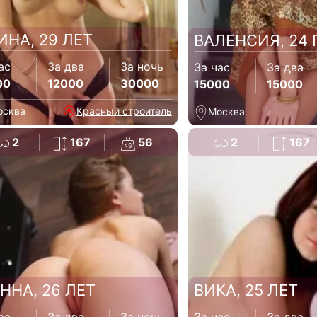
ИНА, 29 ЛЕТ
ВАЛЕНСИЯ, 24
ас
За два
За ночь
За час
За два
00
12000
30000
15000
15000
осква
Красный строитель
Москва
2
167
56
2
167
ННА, 26 ЛЕТ
ВИКА, 25 ЛЕТ