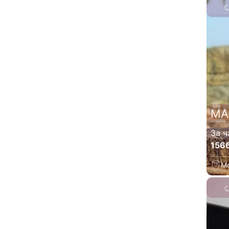
МА
За ч
156
М