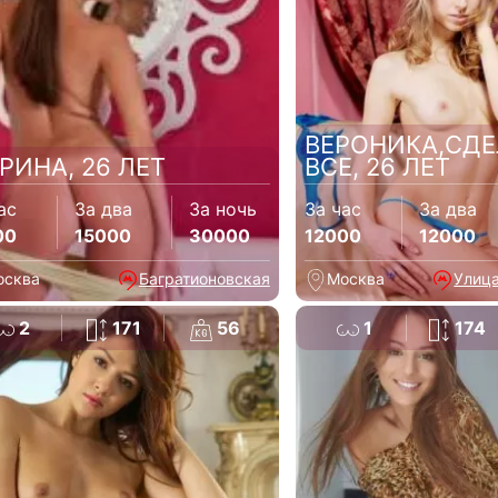
ВЕРОНИКА,СД
РИНА, 26 ЛЕТ
ВСЕ, 26 ЛЕТ
ас
За два
За ночь
За час
За два
00
15000
30000
12000
12000
осква
Багратионовская
Москва
Улиц
2
171
56
1
174