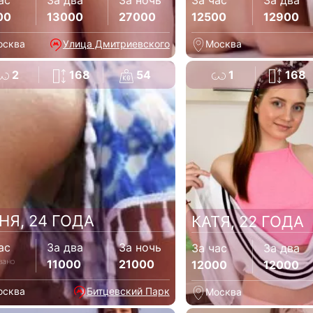
ас
За два
За ночь
За час
За два
00
13000
27000
12500
12900
осква
Улица Дмитриевского
Москва
2
168
54
1
168
НЯ, 24 ГОДА
КАТЯ, 22 ГОДА
ас
За два
За ночь
За час
За два
зано
11000
21000
12000
12000
осква
Битцевский Парк
Москва