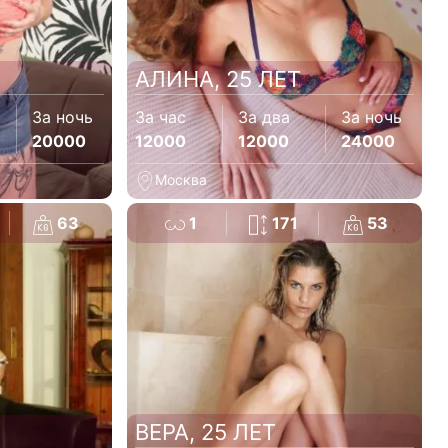
АЛИНА, 25 ЛЕТ
За ночь
За час
За два
За ночь
20000
12000
12000
24000
Москва
63
1
171
53
ВЕРА, 25 ЛЕТ