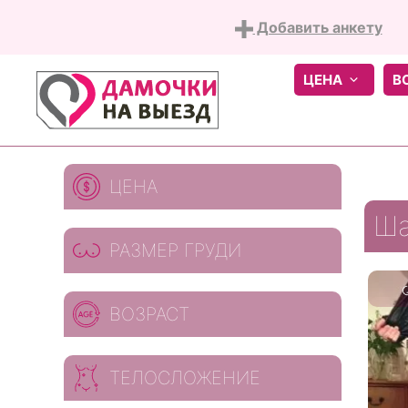
Добавить анкету
ЦЕНА
В
Skip
ЦЕНА
to
content
Ша
РАЗМЕР ГРУДИ
ВОЗРАСТ
ТЕЛОСЛОЖЕНИЕ