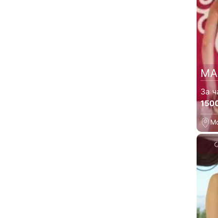
МА
За ч
150
М