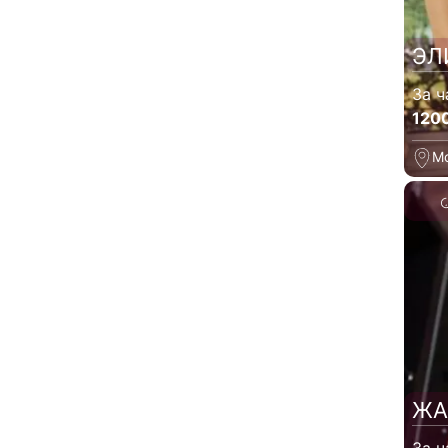
ЭЛ
За ч
120
М
ЖА