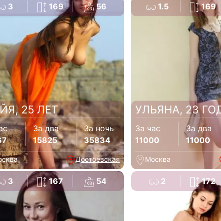
3
169
56
1.5
169
ЙЯ, 25 ЛЕТ
УЛЬЯНА, 23 ГО
ас
За два
За ночь
За час
За два
67
15825
35834
11000
11000
осква
Достоевская
Москва
3
167
54
2
172