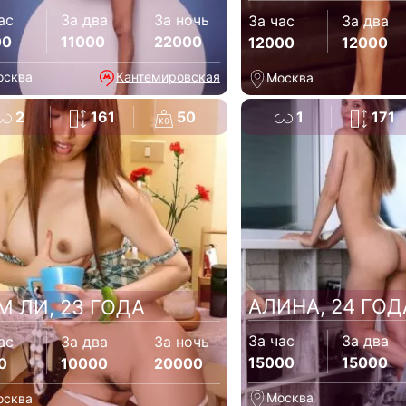
ас
За два
За ночь
За час
За два
00
11000
22000
12000
12000
осква
Кантемировская
Москва
2
161
50
1
171
АЛИНА, 24 ГОД
М ЛИ, 23 ГОДА
За час
За два
ас
За два
За ночь
15000
15000
0
10000
20000
Москва
осква