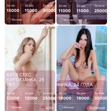
За час
За два
За ночь
За час
За два
За ночь
15000
15000
30000
11000
11000
25000
Москва
Царицыно
Москва
КАТЯ СЕКС
КУРТИЗАНКА, 26
ЛЕТ
НИКА, 24 ГОДА
За час
За два
За ночь
За час
За два
За ночь
12000
12000
25000
18000
18000
35000
Москва
Москва
ЦСКА
Чкаловская