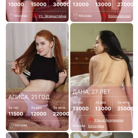
15000
15000
30000
13000
13000
27000
Москва
Москва
Ул. Эйзенштейна
Хорошевская
ДАНА, 27 ЛЕТ
АЛИСА, 21 ГОД
За час
За два
За ночь
13000
13000
25000
За час
За два
За ночь
11500
12000
22000
Улица Академика
Москва
Москва
Королёва