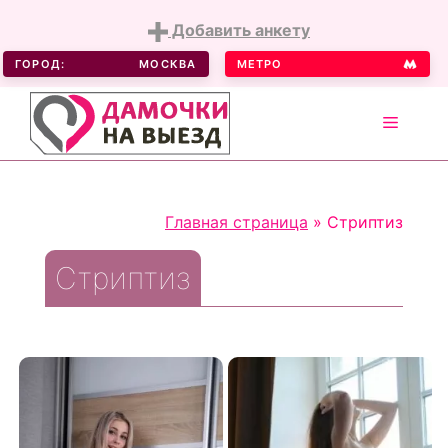
Добавить анкету
ГОРОД:
МОСКВА
МЕТРО
MENU
Skip
to
Главная страница
»
Стриптиз
content
Стриптиз