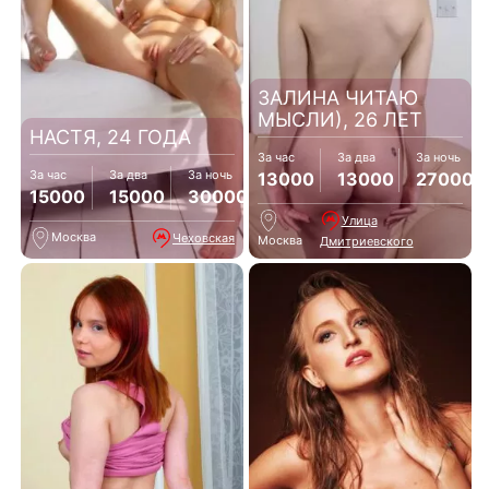
ЗАЛИНА ЧИТАЮ
МЫСЛИ), 26 ЛЕТ
НАСТЯ, 24 ГОДА
За час
За два
За ночь
За час
За два
За ночь
13000
13000
27000
15000
15000
30000
Улица
Москва
Чеховская
Москва
Дмитриевского