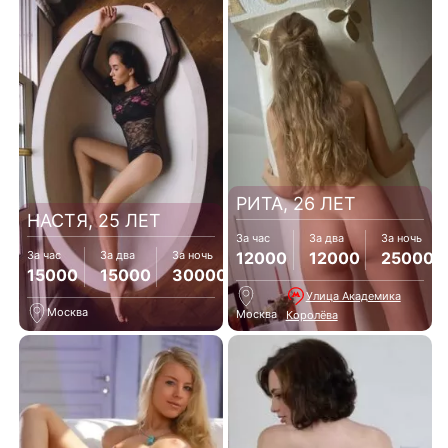
РИТА, 26 ЛЕТ
НАСТЯ, 25 ЛЕТ
За час
За два
За ночь
12000
12000
25000
За час
За два
За ночь
15000
15000
30000
Улица Академика
Москва
Москва
Королёва