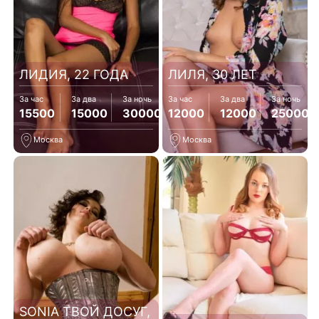
ЛИДИЯ, 22 ГОДА
ЛИЛЯ, 30 ЛЕТ
За час
За два
За ночь
За час
За два
За ночь
15500
15000
30000
12000
12000
25000
Москва
Москва
SONIA ТВОЙ ДОСУГ,