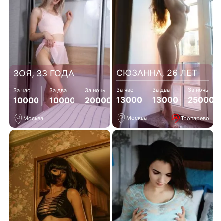
СЮЗАННА, 26 ЛЕТ
ЗОЯ, 33 ГОДА
За час
За два
За ночь
За час
За два
За ночь
13000
13000
25000
10000
10000
20000
Москва
Тропарево
Москва