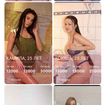
КАМИЛА, 25 ЛЕТ
КСЮША, 25 ЛЕТ
За час
За два
За ночь
За час
За два
За ночь
12000
12000
30000
13000
13000
25000
Москва
Москва