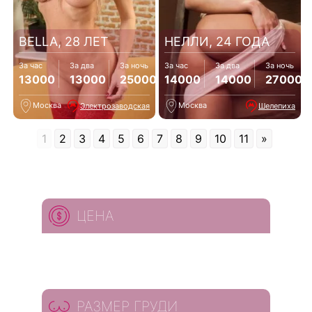
BELLA, 28 ЛЕТ
НЕЛЛИ, 24 ГОДА
За час
За два
За ночь
За час
За два
За ночь
13000
13000
25000
14000
14000
27000
Москва
Москва
Электрозаводская
Шелепиха
1
2
3
4
5
6
7
8
9
10
11
»
ЦЕНА
РАЗМЕР ГРУДИ