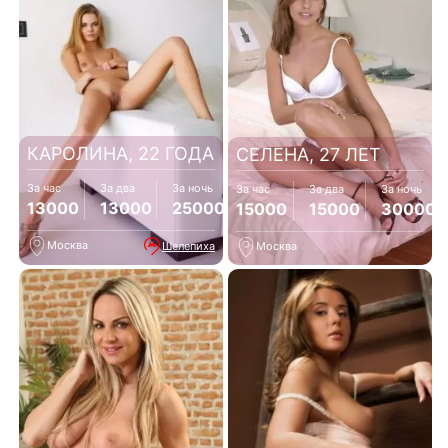
КАРОЛИНА, 22 ГОДА
СЕЛЕНА, 27 ЛЕТ
За час
За два
За ночь
За час
За два
За ночь
13000
13000
25000
15000
15000
30000
Москва
Шелепиха
Москва