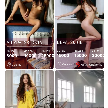
ВЕРА, 26 ЛЕТ
АШУРА, 23 ГОДА
За час
За два
За ночь
За час
За два
За ночь
15000
15000
30000
8000
10000
25000
Москва
Ул. Эйзенштейна
Москва