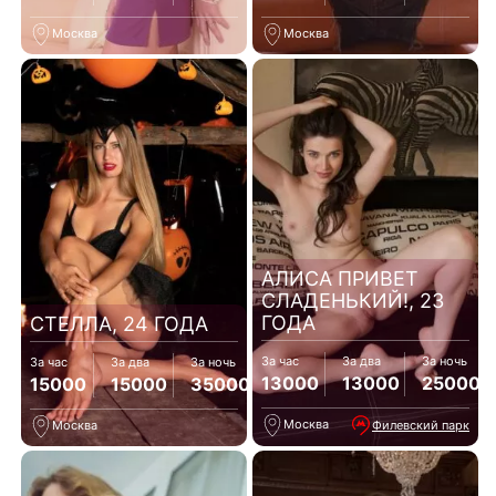
Москва
Москва
АЛИСА ПРИВЕТ
СЛАДЕНЬКИЙ!, 23
ГОДА
СТЕЛЛА, 24 ГОДА
За час
За два
За ночь
За час
За два
За ночь
13000
13000
25000
15000
15000
35000
Москва
Филевский парк
Москва