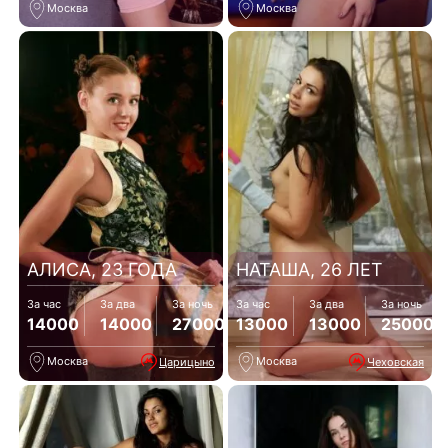
Москва
Москва
АЛИСА, 23 ГОДА
НАТАША, 26 ЛЕТ
За час
За два
За ночь
За час
За два
За ночь
14000
14000
27000
13000
13000
25000
Москва
Москва
Царицыно
Чеховская