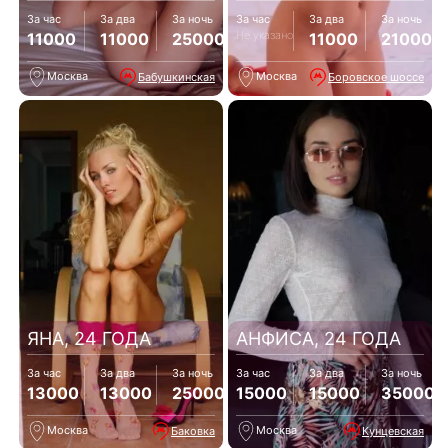
За час
За два
За ночь
За час
За два
За ночь
Не указано
11000
11000
25000
11000
21000
Москва
Москва
Бабушкинская
Боровское шоссе
ЯНА, 24 ГОДА
АНФИСА, 24 ГОДА
За час
За два
За ночь
За час
За два
За ночь
13000
13000
25000
15000
15000
35000
Москва
Москва
Баковка
Кунцевская