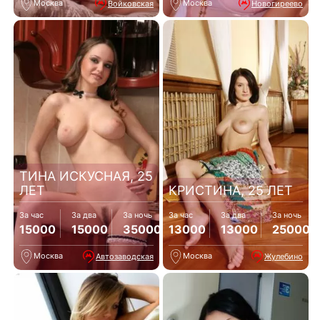
Москва
Москва
Войковская
Новогиреево
ТИНА ИСКУСНАЯ, 25
ЛЕТ
КРИСТИНА, 25 ЛЕТ
За час
За два
За ночь
За час
За два
За ночь
15000
15000
35000
13000
13000
25000
Москва
Москва
Автозаводская
Жулебино