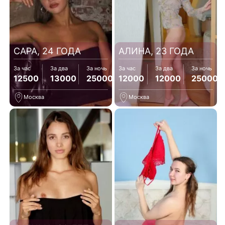
САРА, 24 ГОДА
АЛИНА, 23 ГОДА
За час
За два
За ночь
За час
За два
За ночь
12500
13000
25000
12000
12000
25000
Москва
Москва