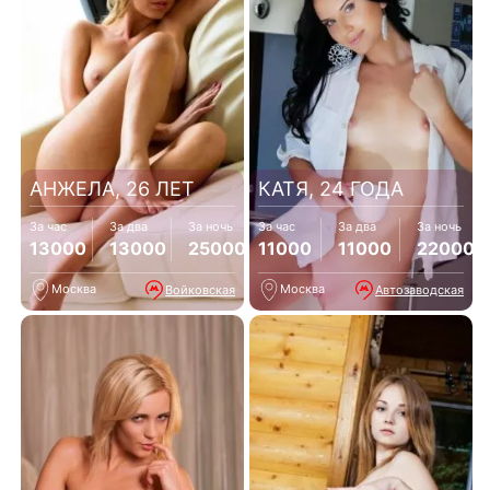
АНЖЕЛА, 26 ЛЕТ
КАТЯ, 24 ГОДА
За час
За два
За ночь
За час
За два
За ночь
13000
13000
25000
11000
11000
22000
Москва
Москва
Войковская
Автозаводская