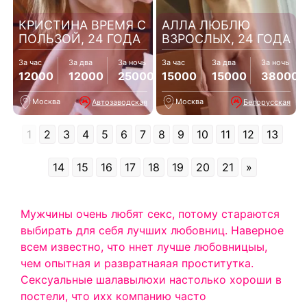
КРИСТИНА ВРЕМЯ С
АЛЛА ЛЮБЛЮ
ПОЛЬЗОЙ, 24 ГОДА
ВЗРОСЛЫХ, 24 ГОДА
За час
За два
За ночь
За час
За два
За ночь
12000
12000
25000
15000
15000
38000
Москва
Москва
Автозаводская
Белорусская
1
2
3
4
5
6
7
8
9
10
11
12
13
14
15
16
17
18
19
20
21
»
Мужчины очень любят секс, потому стараются
выбирать для себя лучших любовниц. Наверное
всем известно, что ннет лучше любовницыы,
чем опытная и развратнаяая проститутка.
Сексуальные шалавылюхи настолько хороши в
постели, что ихх компанию часто