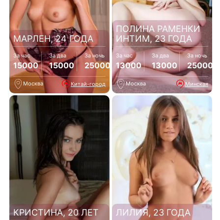
ПОЛИНА РАМЕНКИ
МАРЛЕН, 24 ГОДА
ИНТИМ, 23 ГОДА
За час
За два
За ночь
За час
За два
За ночь
15000
15000
25000
13000
13000
25000
Москва
Москва
Китай-город
Минская
КРИСТИНА, 20 ЛЕТ
ЛИЛИЯ, 23 ГОДА