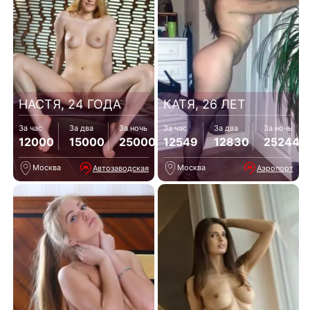
НАСТЯ, 24 ГОДА
КАТЯ, 26 ЛЕТ
За час
За два
За ночь
За час
За два
За ночь
12000
15000
25000
12549
12830
25244
Москва
Москва
Автозаводская
Аэропорт