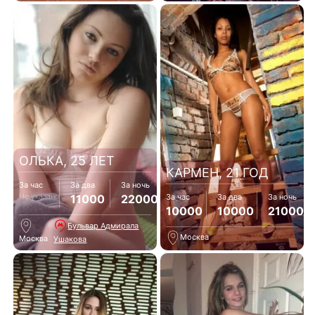
ОЛЬКА, 25 ЛЕТ
КАРМЕН, 21 ГОД
За час
За два
За ночь
Не указано
11000
22000
За час
За два
За ночь
10000
10000
21000
Бульвар Адмирала
Москва
Москва
Ушакова