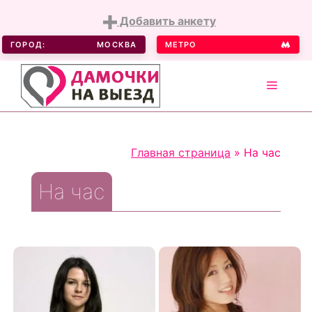
Добавить анкету
ГОРОД:
МОСКВА
МЕТРО
MENU
Skip
to
Главная страница
»
На час
content
На час