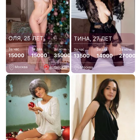
ОЛЯ, 25 ЛЕТ
ТИНА, 27 ЛЕТ
За час
За два
За ночь
За час
За два
За ночь
15000
15000
35000
13500
14000
27000
Москва
Арбатская
Москва