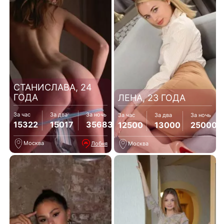
СТАНИСЛАВА, 24
ГОДА
ЛЕНА, 23 ГОДА
За час
За два
За ночь
За час
За два
За ночь
15322
15017
35683
12500
13000
25000
Москва
Лобня
Москва