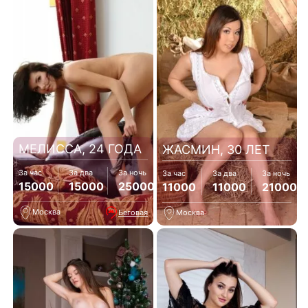
МЕЛИССА, 24 ГОДА
ЖАСМИН, 30 ЛЕТ
За час
За два
За ночь
За час
За два
За ночь
15000
15000
25000
11000
11000
21000
Москва
Беговая
Москва