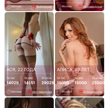
Москва
Москва
Войковская
Автозаводская
АСЯ, 22 ГОДА
АЛИСА, 29 ЛЕТ
За час
За два
За ночь
За час
За два
За ночь
14029
14151
29025
15000
15000
25000
Москва
Москва
Автозаводская
Добрынинская