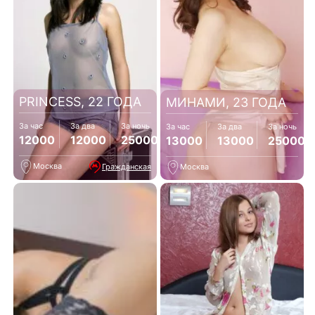
PRINCESS, 22 ГОДА
МИНАМИ, 23 ГОДА
За час
За два
За ночь
За час
За два
За ночь
12000
12000
25000
13000
13000
25000
Москва
Гражданская
Москва